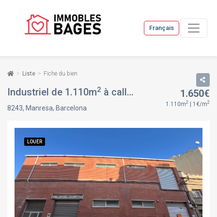
Français
Liste
Fiche du bien
2
Industriel de 1.110m
à calle de la creu guixera, 31, à Manresa, Barcelona
1.650€
2
2
1.110m
| 1€/m
8243, Manresa, Barcelona
LOUER