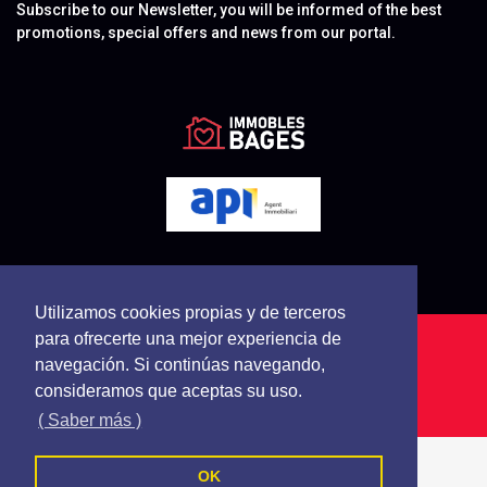
Subscribe to our Newsletter, you will be informed of the best
promotions, special offers and news from our portal.
Utilizamos cookies propias y de terceros
para ofrecerte una mejor experiencia de
Immobles Bages - All rights reserved
navegación. Si continúas navegando,
Cookies Policy
Privacy Policy
Terms and Conditions
consideramos que aceptas su uso.
Follow us on
( Saber más )
OK