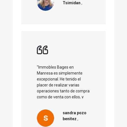
Tsimidan
,
Seguro que volveremos a
colaborar. Gracias
"Immobles Bages en
Manresa es simplemente
excepcional. He tenido el
placer de realizar varias
operaciones tanto de compra
como de venta con ellos, y
cada experiencia ha sido
impecable. Su
sandra pozo
profesionalidad es
benitez
,
incomparable; siempre se
esfuerzan por ofrecer un