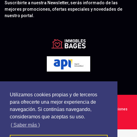
Suscribirte a nuestra Newsletter, serás informado de las
mejores promociones, ofertas especiales y novedades de
nuestro portal.
Utilizamos cookies propias y de terceros
para ofrecerte una mejor experiencia de
Immobles Bages - Todos los derechos reservados
navegación. Si continúas navegando,
Política de cookies
Política de privacidad
Terminos y Condiciones
consideramos que aceptas su uso.
Síguenos en
( Saber más )