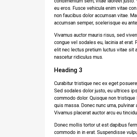
condimentum sem, vitae laoreet justo.
eu eros. Fusce vehicula enim vitae cons
non faucibus dolor accumsan vitae. Maur
accumsan semper, scelerisque eu ante
Vivamus auctor mauris risus, sed viver
congue vel sodales eu, lacinia at erat. Ph
elit nec lectus pretium luctus vitae si
nascetur ridiculus mus.
Heading 3
Curabitur tristique nec ex eget posuere. 
Sed sodales dolor justo, eu ultrices ip
commodo dolor. Quisque non tristique l
quis massa. Donec nunc urna, pulvinar a
Vivamus placerat auctor arcu eu tincidu
Donec mollis tortor ut est dapibus ferm
commodo in in erat. Suspendisse vulput