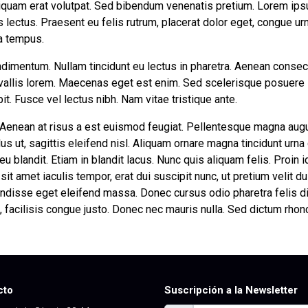
liquam erat volutpat. Sed bibendum venenatis pretium. Lorem ips
es lectus. Praesent eu felis rutrum, placerat dolor eget, congue 
 a tempus.
ondimentum. Nullam tincidunt eu lectus in pharetra. Aenean consec
nvallis lorem. Maecenas eget est enim. Sed scelerisque posuere la
t. Fusce vel lectus nibh. Nam vitae tristique ante.
 Aenean at risus a est euismod feugiat. Pellentesque magna augu
lus ut, sagittis eleifend nisl. Aliquam ornare magna tincidunt urna
 blandit. Etiam in blandit lacus. Nunc quis aliquam felis. Proin id
it amet iaculis tempor, erat dui suscipit nunc, ut pretium velit d
isse eget eleifend massa. Donec cursus odio pharetra felis di
, facilisis congue justo. Donec nec mauris nulla. Sed dictum rhon
cto
Suscripción a la Newsletter