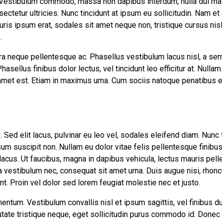
 Vestibulum commodo, massa non dapibus interdum, nulla dui ma
ectetur ultricies. Nunc tincidunt at ipsum eu sollicitudin. Nam e
is ipsum erat, sodales sit amet neque non, tristique cursus nisl.
.
ra neque pellentesque ac. Phasellus vestibulum lacus nisl, a se
asellus finibus dolor lectus, vel tincidunt leo efficitur at. Nullam 
t amet est. Etiam in maximus urna. Cum sociis natoque penatibus 
Sed elit lacus, pulvinar eu leo vel, sodales eleifend diam. Nunc tin
sum suscipit non. Nullam eu dolor vitae felis pellentesque finibus
acus. Ut faucibus, magna in dapibus vehicula, lectus mauris pel
 vestibulum nec, consequat sit amet urna. Duis augue nisi, rhonc
nt. Proin vel dolor sed lorem feugiat molestie nec et justo.
entum. Vestibulum convallis nisl et ipsum sagittis, vel finibus du
ate tristique neque, eget sollicitudin purus commodo id. Donec 