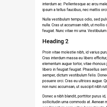
interdum ac. Pellentesque ac arcu male
ipsum a tellus faucibus, nec mattis orci t
Nulla vestibulum tempus odio, sed pulv
nulla. Cras ut accumsan nibh, ut mollis
feugiat. Nunc vitae mi urna. Vestibulum
Heading 2
Proin vitae molestie nibh, id varius pur
Cras interdum massa eu libero efficitur
elementum augue tortor, vitae rhoncus j
libero in feugiat feugiat. Phasellus se
semper, dictum vestibulum felis. Donec
posuere orci. Cras eu ultrices augue. Q
non nunc accumsan, ut suscipit nibh ru
Donec a nibh blandit, porttitor purus
sollicitudin urna commodo at. Aenean m