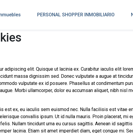
inmuebles
PERSONAL SHOPPER INMOBILIARIO
okies
dipiscing elit. Quisque ut lacinia ex. Curabitur iaculis elit lorem, 
cidunt massa dignissim sed. Donec vulputate a augue at tincidun
 commodo vulputate ex id posuere. Phasellus at condimentum puru
ugue. Morbi ullamcorper, dolor eu accumsan aliquet, nibh nisl mol
s est ex, eu iaculis sem euismod nec. Nulla facilisis est vitae e
celerisque convallis ipsum. Ut id nulla mauris. Proin placerat, mi 
 felis. Nullam tincidunt urna eu cursus sagittis. Aenean id sagittis
per lacinia. Etiam sit amet imperdiet diam, eget congue mi. Sed sa