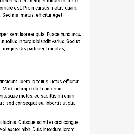
ximus sapien, semper rutrum mi tortor
t ornare est. Proin cursus metus quam,
 Sed nisi metus, efficitur eget
mper sem laoreet quis. Fusce nunc arcu,
ut tellus in turpis blandit varius. Sed ut
et magnis dis parturient montes,
cidunt libero id tellus luctus efficitur.
. Morbi id imperdiet nunc, non
lentesque metus, eu sagittis mi enim
us sed consequat eu, lobortis ut dui.
i lacinia. Quisque ac mi et orci congue
vel auctor nibh. Duis interdum lorem