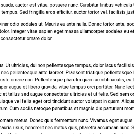
suada, auctor est vitae, posuere nunc. Curabitur finibus vehicula
empus. Sed fringilla eros efficitur, auctor tortor vel, facilisis jus
inar odio sodales ut. Mauris eu ante nulla. Donec tortor ante, s
 dolor. Integer vitae sapien eget massa ullamcorper sodales eu et
 consectetur ornare dolor.
us. Ut ultricies, dui non pellentesque tempus, dolor lacus facilis
, nec pellentesque ante laoreet. Praesent tristique pellentesque l
usto ornare non. Pellentesque pharetra quam ac nibh iaculis, eu t
mper augue et libero gravida, vitae tempus orci porttitor. Nunc le
 et tellus sed augue consectetur ultricies et ut felis. Sed sem o
uisque vel felis eget orci tincidunt auctor volutpat in quam. Ali
trum. Cum sociis natoque penatibus et magnis dis parturient mont
 id, ornare metus. Donec quis fermentum nunc. Vivamus eget augu
auris risus, hendrerit nec metus quis, pharetra accumsan nunc. 