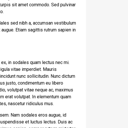
 turpis sit amet commodo. Sed pulvinar
to.
odales sed nibh a, accumsan vestibulum
 augue. Etiam sagittis rutrum sapien in
is ex, in sodales quam lectus nec mi.
igula vitae imperdiet. Mauris
incidunt nunc sollicitudin. Nunc dictum
ctus justo, condimentum eu libero
dio, volutpat vitae neque ac, maximus
quam erat volutpat. In elementum quam
es, nascetur ridiculus mus.
e sem. Nam sodales eros augue, id
Suspendisse et luctus lectus. Duis ac