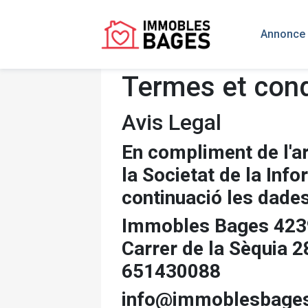
Annonce 
Termes et cond
Avis Legal
En compliment de l'art
la Societat de la Inf
continuació les dades
Immobles Bages 42
Carrer de la Sèquia 
651430088
info@immoblesbage