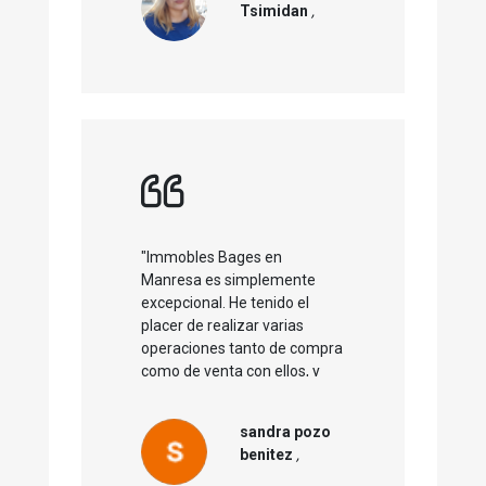
Tsimidan
,
Seguro que volveremos a
colaborar. Gracias
"Immobles Bages en
Manresa es simplemente
excepcional. He tenido el
placer de realizar varias
operaciones tanto de compra
como de venta con ellos, y
cada experiencia ha sido
impecable. Su
sandra pozo
profesionalidad es
benitez
,
incomparable; siempre se
esfuerzan por ofrecer un