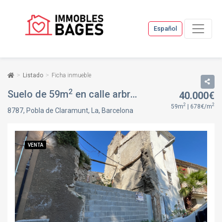
Español
Listado
Ficha inmueble
2
Suelo de 59m
en calle arbres del papa, 8, en Pobla de Claramunt, La, Barcelona
40.000€
2
2
59m
| 678€/m
8787, Pobla de Claramunt, La, Barcelona
VENTA