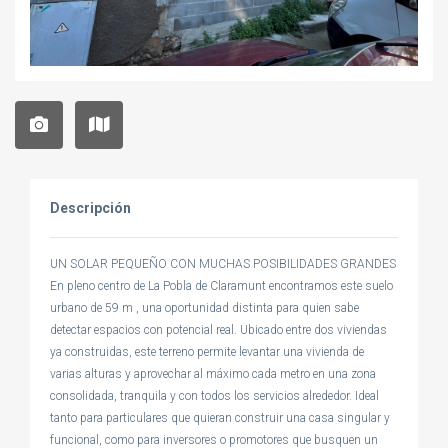
Descripción
UN SOLAR PEQUEÑO CON MUCHAS POSIBILIDADES GRANDES
En pleno centro de La Pobla de Claramunt encontramos este suelo
urbano de 59 m , una oportunidad distinta para quien sabe
detectar espacios con potencial real. Ubicado entre dos viviendas
ya construidas, este terreno permite levantar una vivienda de
varias alturas y aprovechar al máximo cada metro en una zona
consolidada, tranquila y con todos los servicios alrededor. Ideal
tanto para particulares que quieran construir una casa singular y
funcional, como para inversores o promotores que busquen un