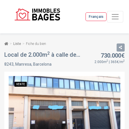
Français
Liste
Fiche du bien
2
Local de 2.000m
à calle de sabadell, 12, à Manresa, Barcelona
730.000€
2
2
2.000m
| 365€/m
8243, Manresa, Barcelona
VENTE