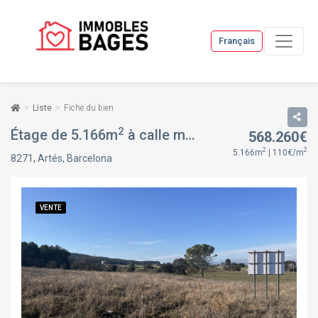
Français
Liste
Fiche du bien
2
Étage de 5.166m
à calle matacans, 9, à Artés, Barcelona
568.260€
2
2
5.166m
| 110€/m
8271, Artés, Barcelona
VENTE