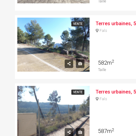
Taille
VENTE
Fals
2
582m
Taille
VENTE
Fals
2
587m