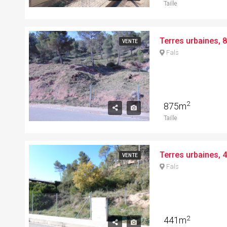
Taille
VENTE
Fals
2
875m
Taille
VENTE
Fals
2
441m