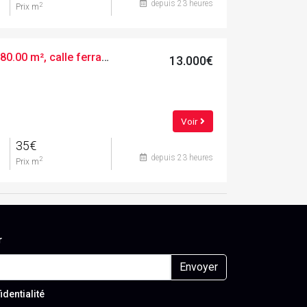
depuis 23 heures
2
Prix m
Terres urbaines, 380.00 m², calle ferradura, 17
13.000€
Voir
35€
depuis 23 heures
2
Prix m
r
Envoyer
identialité