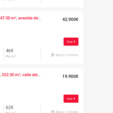
Terres urbaines, 947.00 m², avenida de la verge de montserrat, 35
42.900€
Voir
46€
depuis 23 heures
2
Prix m
Suelo urbanizable, 322.00 m², calle del boso, 7
19.900€
Voir
62€
depuis 23 heures
2