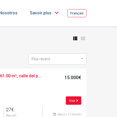
Nosotros
Savoir plus
Français
Plus récent
Terres urbaines, 561.00 m², calle del panta, 2
15.000€
Voir
27€
depuis 23 heures
2
Prix m