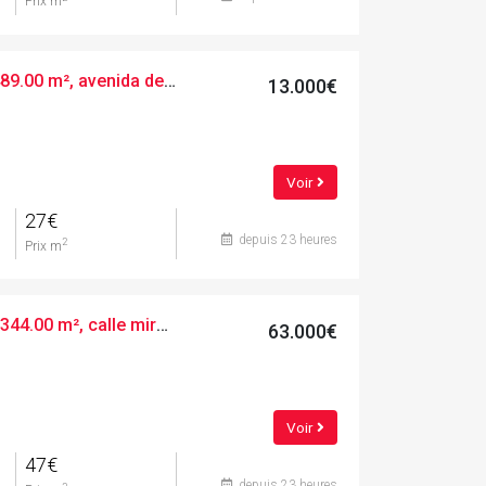
Prix m
Terres urbaines, 489.00 m², avenida de las torres de fals, 3
13.000€
Voir
27€
depuis 23 heures
2
Prix m
Terres urbaines, 1344.00 m², calle mirador de canet, 34
63.000€
Voir
47€
depuis 23 heures