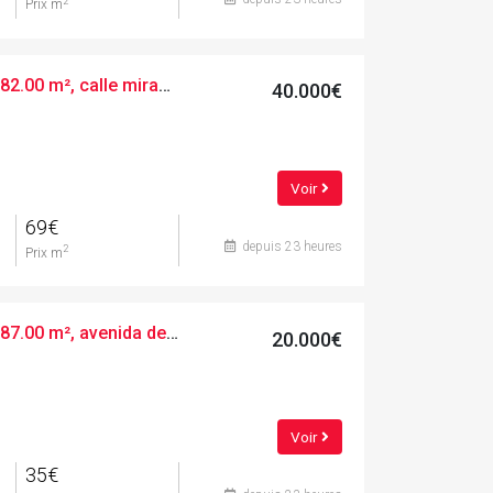
2
Prix m
Terres urbaines, 582.00 m², calle mirador de canet
40.000€
Voir
69€
depuis 23 heures
2
Prix m
Terres urbaines, 587.00 m², avenida de la verge de montserrat
20.000€
Voir
35€