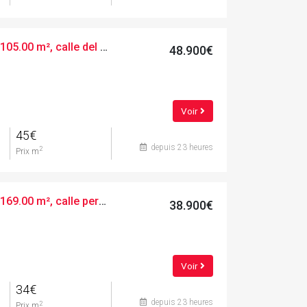
Terres urbaines, 1105.00 m², calle del boso, 5
48.900€
Voir
45€
depuis 23 heures
2
Prix m
Terres urbaines, 1169.00 m², calle perdius, 22
38.900€
Voir
34€
depuis 23 heures
2
Prix m