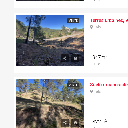
VENTE
Fals
2
947m
Taille
VENTE
Fals
2
322m