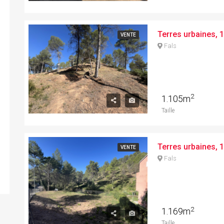
VENTE
Fals
2
1.105m
Taille
VENTE
Fals
2
1.169m
Taille