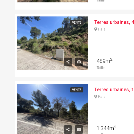
Taille
VENTE
Fals
2
489m
Taille
VENTE
Fals
2
1.344m