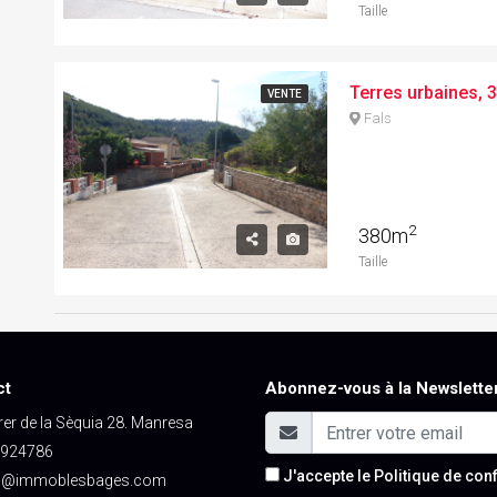
Taille
VENTE
Fals
2
380m
Taille
ct
Abonnez-vous à la Newslette
er de la Sèquia 28. Manresa
924786
J'accepte le
Politique de conf
o@immoblesbages.com