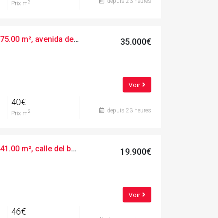
depuis 23 heures
2
Prix m
Terres urbaines, 875.00 m², avenida de la verge de montserrat
35.000€
Voir
40€
depuis 23 heures
2
Prix m
Terres urbaines, 441.00 m², calle del bosc
19.900€
Voir
46€