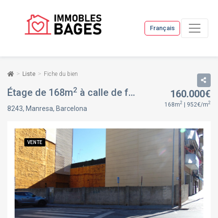
Français
Liste
Fiche du bien
2
Étage de 168m
à calle de fra jacint coma i galí, 38, à Manresa, Barcelona
160.000€
2
2
168m
| 952€/m
8243, Manresa, Barcelona
VENTE