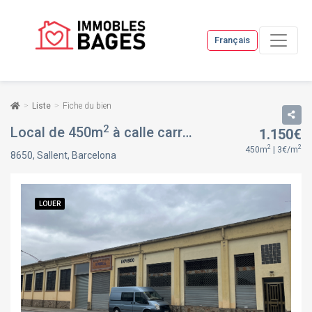
Français
Liste
Fiche du bien
2
Local de 450m
à calle carretera, 83, à Sallent, Barcelona
1.150€
2
2
450m
| 3€/m
8650, Sallent, Barcelona
LOUER